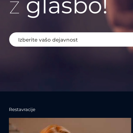
z
glasbo!
Restavracije