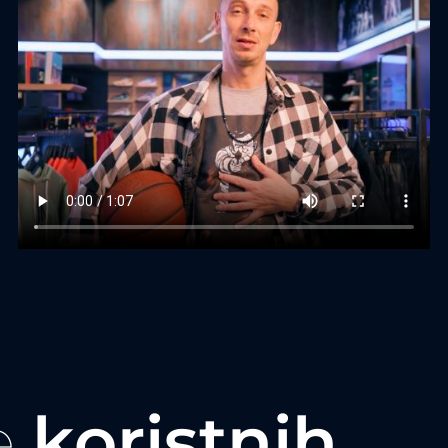
e
koristnih